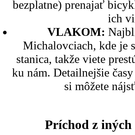
bezplatne) prenajať bicyk
ich v
VLAKOM:
Najbl
Michalovciach, kde je 
stanica, takže viete pres
ku nám. Detailnejšie čas
si môžete nájs
Príchod z iných