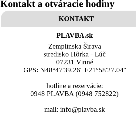
Kontakt a otváracie hodiny
KONTAKT
PLAVBA.sk
Zemplínska Šírava
stredisko Hôrka - Lúč
07231 Vinné
GPS: N48°47'39.26'' E21°58'27.04''
hotline a rezervácie:
0948 PLAVBA (0948 752822)
mail: info@plavba.sk