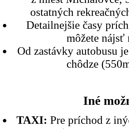
ostatných rekreačných
Detailnejšie časy prí
môžete nájsť 
Od zastávky autobusu je 
chôdze (550m)
Iné mož
TAXI:
Pre príchod z iný