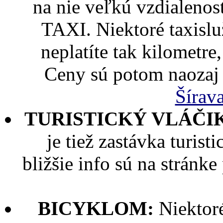
na nie veľkú vzdialeno
TAXI. Niektoré taxislu
neplatíte tak kilometre
Ceny sú potom naozaj 
Šírav
TURISTICKÝ VLÁČI
je tiež zastávka turis
bližšie info sú na stránk
BICYKLOM:
Niektoré