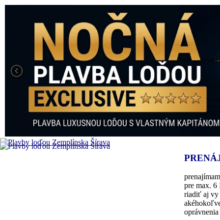
PRENÁ
prenajímam
pre max. 6 
riadiť aj v
akéhokoľve
oprávnenia