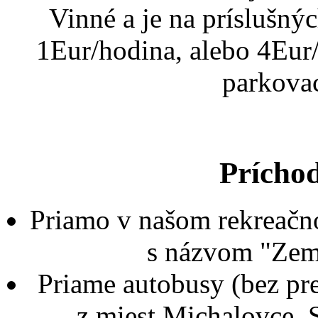
Vinné a je na príslušný
1Eur/hodina, alebo 4Eur/d
parkova
Prícho
Priamo v našom rekreačno
s názvom "Zemp
Priame autobusy (bez pre
z miest Michalovce, 