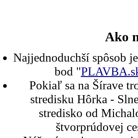
Ako n
Najjednoduchší spôsob j
bod "
PLAVBA.s
Pokiaľ sa na Šírave t
stredisku Hôrka - Slne
stredisko od Michal
štvorprúdovej ce