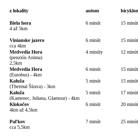
z lokality
autom
bicyklo
Biela hora
6 minút
15 minút
4 až 5km
Vinianske jazero
6 minút
15 minút
cca 4km
Medvedia Hora
4 minúty
12 minút
(penzión Anima)
2,5km
Medvedia Hora
6 minút
15 minút
(Eurobus) - 4km
Kaluža
5 minút
15 minút
(Thermal Šírava) - 3km
Kaluža
5 minút
17 minút
(Kamenec, Juliana, Glamour) - 4km
Klokočov
6 minút
20 minút
4km až 4,5km
Paľkov
7 minút
25 minút
cca 5,5km